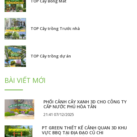
TOP Cây Bóng Mát
TOP Cây trồng Trước nhà
TOP Cây trồng dự án
BÀI VIẾT MỚI
PHỐI CẢNH CÂY XANH 3D CHO CÔNG TY
CẤP NƯỚC PHÚ HÒA TÂN
21:41 07/12/2025
PT GREEN THIẾT KẾ CẢNH QUAN 3D KHU
VỰC BBQ TẠI ĐỊA ĐẠO CỦ CHI