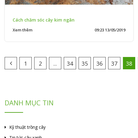
Cách chăm sóc cây kim ngân
Xem thêm
09:23 13/05/2019
1
2
...
34
35
36
37
38
DANH MỤC TIN
Kỹ thuật trồng cây
Tin tức cây xanh