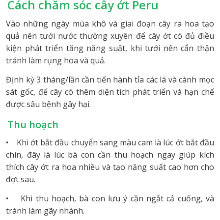
Cách chăm sóc cây ớt Peru
Vào những ngày mùa khô và giai đoạn cây ra hoa tạo
quả nên tưới nước thường xuyên để cây ớt có đủ điều
kiện phát triển tăng năng suất, khi tưới nên cẩn thận
tránh làm rụng hoa và quả.
Định kỳ 3 tháng/lần cần tiến hành tỉa các lá và cành mọc
sát gốc, để cây có thêm diện tích phát triển và hạn chế
được sâu bệnh gây hại.
Thu hoạch
• Khi ớt bắt đầu chuyển sang màu cam là lúc ớt bắt đầu
chín, đây là lúc bà con cần thu hoạch ngay giúp kích
thích cây ớt ra hoa nhiều và tạo năng suất cao hơn cho
STT
TÊN SẢN PHẨM
SỐ LƯỢN
đợt sau.
1
Ớt Peru
1
• Khi thu hoạch, bà con lưu ý cần ngắt cả cuống, và
2
Ớt Peru
2
tránh làm gãy nhánh.