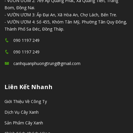
- VƯỜN ƯƠM 2: 769 Ấp Quảng Phát, Xã Quảng Tiến, Trảng
Bom, Đồng Nai.
- VƯỜN ƯƠM 3: Ấp Đại An, Xã Hòa An, Chợ Lách, Bến Tre.
- VƯỜN ƯƠM 4: Số 455, Khóm Tân Mỹ, Phường Tân Quy Đông,
Thành Phố Sa Đéc, Đồng Tháp.
090 1197 249
090 1197 249
canhquanphuongtrung@gmail.com
Liên Kết Nhanh
Giới Thiệu Về Công Ty
Dịch Vụ Cây Xanh
Sản Phẩm Cây Xanh