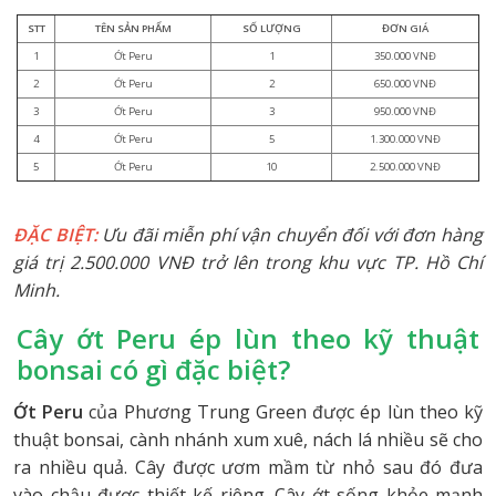
ĐẶC BIỆT:
Ưu đãi miễn phí vận chuyển đối với đơn hàng
giá trị 2.500.000 VNĐ trở lên trong khu vực TP. Hồ Chí
Minh.
Cây ớt Peru ép lùn theo kỹ thuật
bonsai có gì đặc biệt?
Ớt Peru
của Phương Trung Green được ép lùn theo kỹ
thuật bonsai, cành nhánh xum xuê, nách lá nhiều sẽ cho
ra nhiều quả. Cây được ươm mầm từ nhỏ sau đó đưa
vào chậu được thiết kế riêng. Cây ớt sống khỏe mạnh