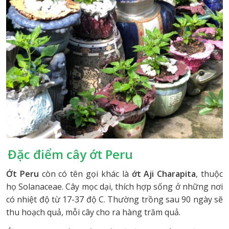
Đặc điểm cây ớt Peru
Ớt Peru
còn có tên gọi khác là
ớt Aji Charapita
, thuộc
họ Solanaceae. Cây mọc dại, thích hợp sống ở những nơi
có nhiệt độ từ 17-37 độ C. Thường trồng sau 90 ngày sẽ
thu hoạch quả, mỗi cây cho ra hàng trăm quả.