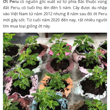
Ớt Peru
có nguồn gốc xuất xứ từ phía Bắc thuộc vùng
đất Peru, có tuổi thọ lên đến 5 năm. Cây được du nhập
vào Việt Nam từ năm 2012 nhưng 8 năm sau đó ớt Peru
mới gây sốt. Từ cuối năm 2020 đến nay, rất nhiều người
tìm mua loại giống ớt này.