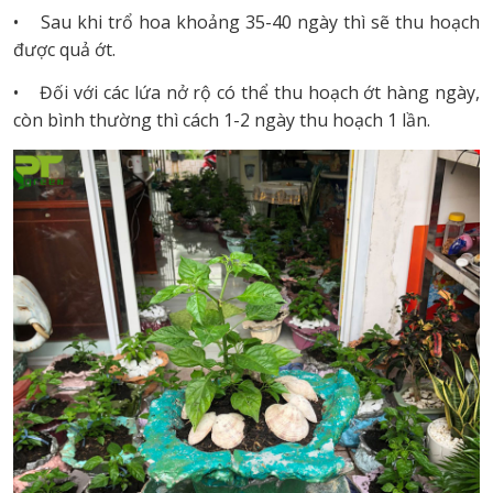
3
Ớt Peru
3
• Sau khi trổ hoa khoảng 35-40 ngày thì sẽ thu hoạch
được quả ớt.
4
Ớt Peru
5
• Đối với các lứa nở rộ có thể thu hoạch ớt hàng ngày,
5
Ớt Peru
10
còn bình thường thì cách 1-2 ngày thu hoạch 1 lần.