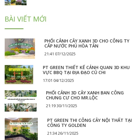
BÀI VIẾT MỚI
PHỐI CẢNH CÂY XANH 3D CHO CÔNG TY
CẤP NƯỚC PHÚ HÒA TÂN
21:41 07/12/2025
PT GREEN THIẾT KẾ CẢNH QUAN 3D KHU
VỰC BBQ TẠI ĐỊA ĐẠO CỦ CHI
17:01 04/12/2025
PHỐI CẢNH 3D CÂY XANH BAN CÔNG
CHUNG CƯ CHO MR.LỘC
21:19 30/11/2025
PT GREEN THI CÔNG CÂY NỘI THẤT TẠI
CÔNG TY GOLDEN
21:34 26/11/2025