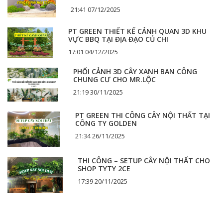
21:41 07/12/2025
PT GREEN THIẾT KẾ CẢNH QUAN 3D KHU
VỰC BBQ TẠI ĐỊA ĐẠO CỦ CHI
17:01 04/12/2025
PHỐI CẢNH 3D CÂY XANH BAN CÔNG
CHUNG CƯ CHO MR.LỘC
21:19 30/11/2025
PT GREEN THI CÔNG CÂY NỘI THẤT TẠI
CÔNG TY GOLDEN
21:34 26/11/2025
THI CÔNG – SETUP CÂY NỘI THẤT CHO
SHOP TYTY 2CE
17:39 20/11/2025