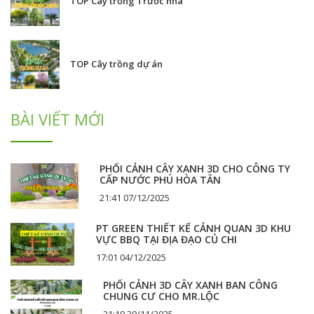
TOP Cây trồng Trước nhà
TOP Cây trồng dự án
BÀI VIẾT MỚI
PHỐI CẢNH CÂY XANH 3D CHO CÔNG TY
CẤP NƯỚC PHÚ HÒA TÂN
21:41 07/12/2025
PT GREEN THIẾT KẾ CẢNH QUAN 3D KHU
VỰC BBQ TẠI ĐỊA ĐẠO CỦ CHI
17:01 04/12/2025
PHỐI CẢNH 3D CÂY XANH BAN CÔNG
CHUNG CƯ CHO MR.LỘC