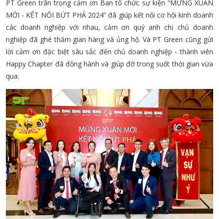
PT Green trân trọng cảm ơn Ban tổ chức sự kiện “MỪNG XUÂN
MỚI - KẾT NỐI BỨT PHÁ 2024” đã giúp kết nối cơ hội kinh doanh
các doanh nghiệp với nhau, cảm ơn quý anh chị chủ doanh
nghiệp đã ghé thăm gian hàng và ủng hộ. Và PT Green cũng gửi
lời cảm ơn đặc biệt sâu sắc đến chủ doanh nghiệp - thành viên
Happy Chapter đã đồng hành và giúp đỡ trong suốt thời gian vừa
qua.