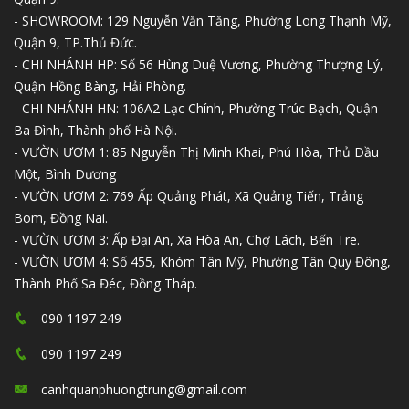
- SHOWROOM: 129 Nguyễn Văn Tăng, Phường Long Thạnh Mỹ,
Quận 9, TP.Thủ Đức.
- CHI NHÁNH HP: Số 56 Hùng Duệ Vương, Phường Thượng Lý,
Quận Hồng Bàng, Hải Phòng.
- CHI NHÁNH HN: 106A2 Lạc Chính, Phường Trúc Bạch, Quận
Ba Đình, Thành phố Hà Nội.
- VƯỜN ƯƠM 1: 85 Nguyễn Thị Minh Khai, Phú Hòa, Thủ Dầu
Một, Bình Dương
- VƯỜN ƯƠM 2: 769 Ấp Quảng Phát, Xã Quảng Tiến, Trảng
Bom, Đồng Nai.
- VƯỜN ƯƠM 3: Ấp Đại An, Xã Hòa An, Chợ Lách, Bến Tre.
- VƯỜN ƯƠM 4: Số 455, Khóm Tân Mỹ, Phường Tân Quy Đông,
Thành Phố Sa Đéc, Đồng Tháp.
090 1197 249
090 1197 249
canhquanphuongtrung@gmail.com