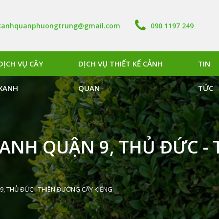
canhquanphuongtrung@gmail.com
090 1197 249
DỊCH VỤ CÂY
DỊCH VỤ THIẾT KẾ CẢNH
TIN
XANH
QUAN
TỨC
NH QUẬN 9, THỦ ĐỨC - 
 THỦ ĐỨC - THIÊN ĐƯỜNG CÂY KIỂNG