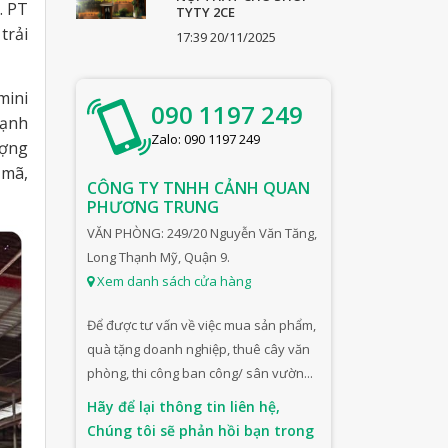
. PT
TYTY 2CE
trải
17:39 20/11/2025
mini
090 1197 249
cạnh
Zalo: 090 1197 249
ượng
 mã,
CÔNG TY TNHH CẢNH QUAN
PHƯƠNG TRUNG
VĂN PHÒNG: 249/20 Nguyễn Văn Tăng,
Long Thạnh Mỹ, Quận 9.
Xem danh sách cửa hàng
Để được tư vấn về việc mua sản phẩm,
quà tặng doanh nghiệp, thuê cây văn
phòng, thi công ban công/ sân vườn...
Hãy để lại thông tin liên hệ,
Chúng tôi sẽ phản hồi bạn trong