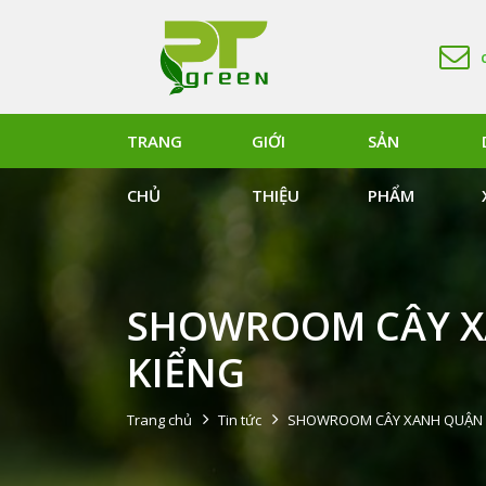
TRANG
GIỚI
SẢN
CHỦ
THIỆU
PHẨM
SHOWROOM CÂY XA
KIỂNG
Trang chủ
Tin tức
SHOWROOM CÂY XANH QUẬN 9,