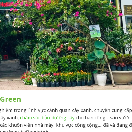
 Green
hiệm trong lĩnh vực cảnh quan cây xanh, chuyên cung cấp
 cây xanh,
chăm sóc bảo dưỡng cây
cho ban công - sân vườn
, các khuôn viên nhà máy, khu vực công cộng,... đã và đang 