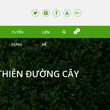
0
TUYỂN
LIÊN
DỤNG
HỆ
THIÊN ĐƯỜNG CÂY