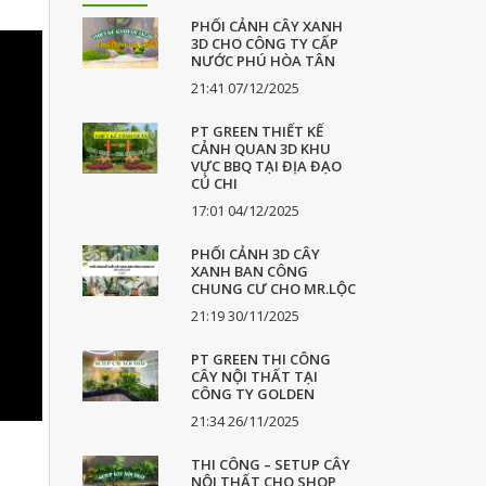
PHỐI CẢNH CÂY XANH
3D CHO CÔNG TY CẤP
NƯỚC PHÚ HÒA TÂN
21:41 07/12/2025
PT GREEN THIẾT KẾ
CẢNH QUAN 3D KHU
VỰC BBQ TẠI ĐỊA ĐẠO
CỦ CHI
17:01 04/12/2025
PHỐI CẢNH 3D CÂY
XANH BAN CÔNG
CHUNG CƯ CHO MR.LỘC
21:19 30/11/2025
PT GREEN THI CÔNG
CÂY NỘI THẤT TẠI
CÔNG TY GOLDEN
21:34 26/11/2025
THI CÔNG – SETUP CÂY
NỘI THẤT CHO SHOP