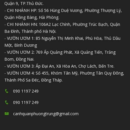
Quận 9, TP.Thủ Đức.
- CHI NHÁNH HP: Số 56 Hùng Duệ Vương, Phường Thượng Lý,
Quận Hồng Bàng, Hải Phòng.
- CHI NHÁNH HN: 106A2 Lạc Chính, Phường Trúc Bạch, Quận
Ba Đình, Thành phố Hà Nội.
- VƯỜN ƯƠM 1: 85 Nguyễn Thị Minh Khai, Phú Hòa, Thủ Dầu
Một, Bình Dương
- VƯỜN ƯƠM 2: 769 Ấp Quảng Phát, Xã Quảng Tiến, Trảng
Bom, Đồng Nai.
- VƯỜN ƯƠM 3: Ấp Đại An, Xã Hòa An, Chợ Lách, Bến Tre.
- VƯỜN ƯƠM 4: Số 455, Khóm Tân Mỹ, Phường Tân Quy Đông,
Thành Phố Sa Đéc, Đồng Tháp.
090 1197 249
090 1197 249
canhquanphuongtrung@gmail.com