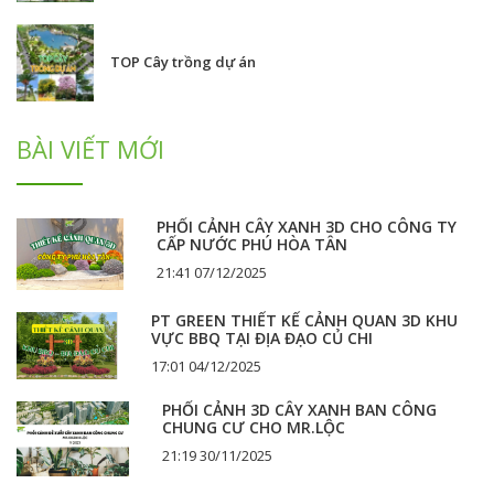
TOP Cây trồng dự án
BÀI VIẾT MỚI
PHỐI CẢNH CÂY XANH 3D CHO CÔNG TY
CẤP NƯỚC PHÚ HÒA TÂN
21:41 07/12/2025
PT GREEN THIẾT KẾ CẢNH QUAN 3D KHU
VỰC BBQ TẠI ĐỊA ĐẠO CỦ CHI
17:01 04/12/2025
PHỐI CẢNH 3D CÂY XANH BAN CÔNG
CHUNG CƯ CHO MR.LỘC
21:19 30/11/2025