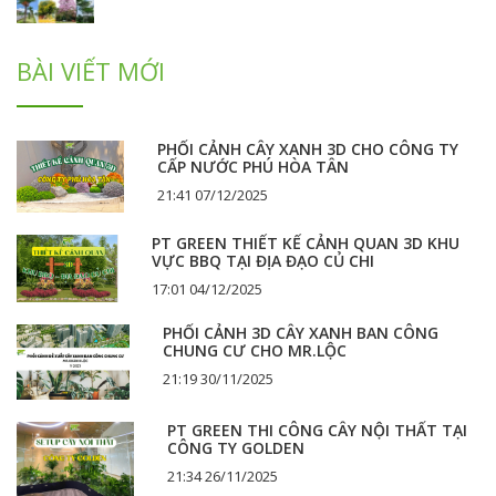
BÀI VIẾT MỚI
PHỐI CẢNH CÂY XANH 3D CHO CÔNG TY
CẤP NƯỚC PHÚ HÒA TÂN
21:41 07/12/2025
PT GREEN THIẾT KẾ CẢNH QUAN 3D KHU
VỰC BBQ TẠI ĐỊA ĐẠO CỦ CHI
17:01 04/12/2025
PHỐI CẢNH 3D CÂY XANH BAN CÔNG
CHUNG CƯ CHO MR.LỘC
21:19 30/11/2025
PT GREEN THI CÔNG CÂY NỘI THẤT TẠI
CÔNG TY GOLDEN
21:34 26/11/2025