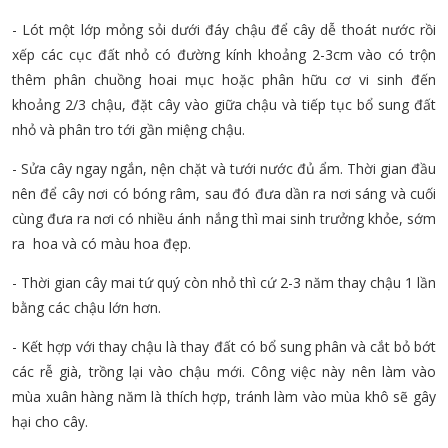
- Lót một lớp mỏng sỏi dưới đáy chậu để cây dễ thoát nước rồi
xếp các cục đất nhỏ có đường kính khoảng 2-3cm vào có trộn
thêm phân chuồng hoai mục hoặc phân hữu cơ vi sinh đến
khoảng 2/3 chậu, đặt cây vào giữa chậu và tiếp tục bổ sung đất
nhỏ và phân tro tới gần miệng chậu.
- Sửa cây ngay ngắn, nện chặt và tưới nước đủ ẩm. Thời gian đầu
nên để cây nơi có bóng râm, sau đó đưa dần ra nơi sáng và cuối
cùng đưa ra nơi có nhiều ánh nắng thì mai sinh trưởng khỏe, sớm
ra hoa và có màu hoa đẹp.
- Thời gian cây mai tứ quý còn nhỏ thì cứ 2-3 năm thay chậu 1 lần
bằng các chậu lớn hơn.
- Kết hợp với thay chậu là thay đất có bổ sung phân và cắt bỏ bớt
các rễ già, trồng lại vào chậu mới. Công việc này nên làm vào
mùa xuân hàng năm là thích hợp, tránh làm vào mùa khô sẽ gây
hại cho cây.