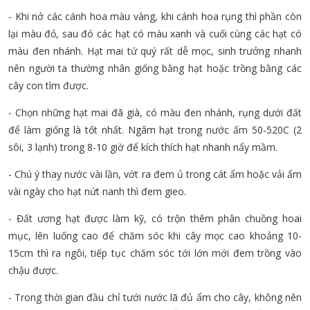
- Khi nở các cánh hoa màu vàng, khi cánh hoa rụng thì phần còn
lại màu đỏ, sau đó các hạt có màu xanh và cuối cùng các hạt có
màu đen nhánh. Hạt mai tứ quý rất dễ mọc, sinh trưởng nhanh
nên người ta thường nhân giống bằng hạt hoặc trồng bằng các
cây con tìm được.
- Chọn những hạt mai đã già, có màu đen nhánh, rụng dưới đất
để làm giống là tốt nhất. Ngâm hạt trong nước ấm 50-520C (2
sôi, 3 lạnh) trong 8-10 giờ để kích thích hạt nhanh nẩy mầm.
- Chú ý thay nước vài lần, vớt ra đem ủ trong cát ẩm hoặc vải ẩm
vài ngày cho hạt nứt nanh thì đem gieo.
- Đất ương hạt được làm kỹ, có trộn thêm phân chuồng hoai
mục, lên luống cao để chăm sóc khi cây mọc cao khoảng 10-
15cm thì ra ngôi, tiếp tục chăm sóc tới lớn mới đem trồng vào
chậu được.
- Trong thời gian đầu chỉ tưới nước lã đủ ẩm cho cây, không nên