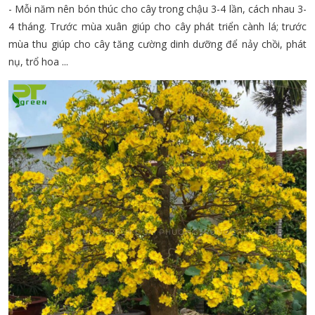
- Mỗi năm nên bón thúc cho cây trong chậu 3-4 lần, cách nhau 3-
4 tháng. Trước mùa xuân giúp cho cây phát triển cành lá; trước
mùa thu giúp cho cây tăng cường dinh dưỡng để nảy chồi, phát
nụ, trổ hoa ...