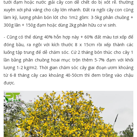
tưới đạm hoặc nước giải cây con dễ chết do bị xót rễ. thường
xuyên xới phá váng cho cây lớn nhanh. Đất ra ngôi cây con cũng
làm kỹ, lượng phân bón lót cho 1m2 gồm: 3-5kg phân chuồng +
300g lân + 150g đạm hoặc dùng 2kg phân hữu cơ vi sinh.
- Cũng có thể dùng 40% hỗn hợp này + 60% đất màu tơi xốp để
đóng bầu, ra ngôi với kích thước 8 x 15cm rồi xếp thành các
luống tập trung để dễ chăm sóc. Cứ 2 tháng bón thúc cho cây 1
lần bằng phân chuồng hoai mục trộn thêm 5-7% đạm với khối
lượng 1-2 kg/m2. Thời gian chăm sóc cây giai đoạn ươm khoảng
từ 6-8 tháng cây cao khoảng 40-50cm thì đem trồng vào chậu
được.