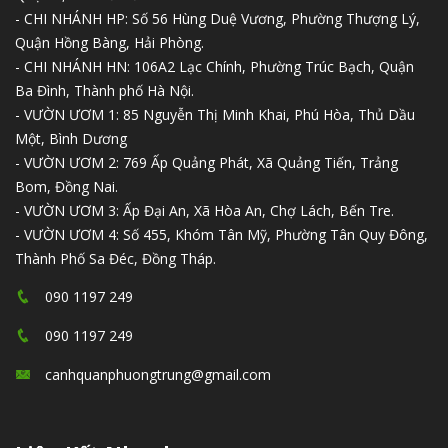
- CHI NHÁNH HP: Số 56 Hùng Duệ Vương, Phường Thượng Lý,
Quận Hồng Bàng, Hải Phòng.
- CHI NHÁNH HN: 106A2 Lạc Chính, Phường Trúc Bạch, Quận
Ba Đình, Thành phố Hà Nội.
- VƯỜN ƯƠM 1: 85 Nguyễn Thị Minh Khai, Phú Hòa, Thủ Dầu
Một, Bình Dương
- VƯỜN ƯƠM 2: 769 Ấp Quảng Phát, Xã Quảng Tiến, Trảng
Bom, Đồng Nai.
- VƯỜN ƯƠM 3: Ấp Đại An, Xã Hòa An, Chợ Lách, Bến Tre.
- VƯỜN ƯƠM 4: Số 455, Khóm Tân Mỹ, Phường Tân Quy Đông,
Thành Phố Sa Đéc, Đồng Tháp.
090 1197 249
090 1197 249
canhquanphuongtrung@gmail.com