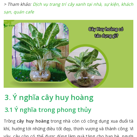
> Tham khảo:
Dịch vụ trang trí cây xanh tại nhà, sự kiện, khách
sạn, quán cafe
3. Ý nghĩa cây huy hoàng
3.1 Ý nghĩa trong phong thủy
Trồng
cây huy hoàng
trong nhà còn có công dụng xua đuổi tà
khí, hướng tới những điều tốt đẹp, thịnh vượng và thành công. Vì
vậy, cây còn có thể được dùng làm quà tặng cho bạn bè, người