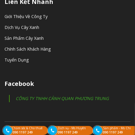
Liên Kết Nhanh
Giới Thiệu Về Công Ty
Dịch Vụ Cây Xanh
Sản Phẩm Cây Xanh
Chính Sách Khách Hàng
Tuyển Dụng
Facebook
CÔNG TY TNHH CẢNH QUAN PHƯƠNG TRUNG
Chăm sóc & Cho thuê
Dịch vụ - Ms Huyên
Sản phẩm - Ms Chi
Copyright
Phương trung ALL Right Reserved
090 1197 249
090 1197 249
090 1197 249