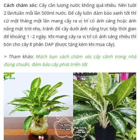
Cách chăm sóc:
Cây cần lượng nước không quá nhiều. Nên tưới
2 lần/tuần mỗi lần 500ml nước. Để cây luôn đảm bảo xanh tốt thì
cứ một tháng một lần mang cây ra vị trí có ánh sáng hoặc ánh
nắng mặt trời nhẹ, tránh để cây dưới ánh nắng trực tiếp thời gian
để khoảng 1 -2 ngày. Khi mang cây ra vị trí có ánh sáng nhiều thì
bón cho cây ít phân DAP (Được tặng kèm khi mua cây).
> Tham khảo:
Mách bạn cách chăm sóc cây cảnh trong nhà
đúng chuẩn, đảm bảo cây phát triển tốt