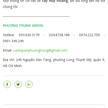
Mọi thông tin chi tiết về
cây Huy Hoàng
, xin vui lòng liên hệ với
chúng tôi:
----------------------------------------------
PHƯƠNG TRUNG GREEN
Hotline: 093.630.3179 - 034.8738.188 - 0974.222.759 -
0901.349.249
Email:
canhquanphuongtrung@gmail.com
Địa chỉ: 249 Nguyễn Văn Tăng, phường Long Thạnh Mỹ, quận 9,
Hồ Chí Minh.