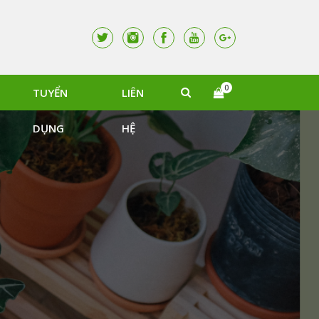
0
TUYỂN
LIÊN
DỤNG
HỆ