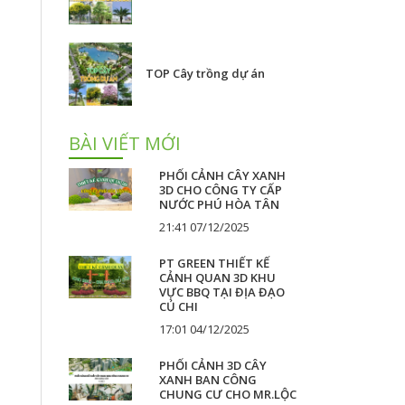
TOP Cây trồng dự án
BÀI VIẾT MỚI
PHỐI CẢNH CÂY XANH
3D CHO CÔNG TY CẤP
NƯỚC PHÚ HÒA TÂN
21:41 07/12/2025
PT GREEN THIẾT KẾ
CẢNH QUAN 3D KHU
VỰC BBQ TẠI ĐỊA ĐẠO
CỦ CHI
17:01 04/12/2025
PHỐI CẢNH 3D CÂY
XANH BAN CÔNG
CHUNG CƯ CHO MR.LỘC