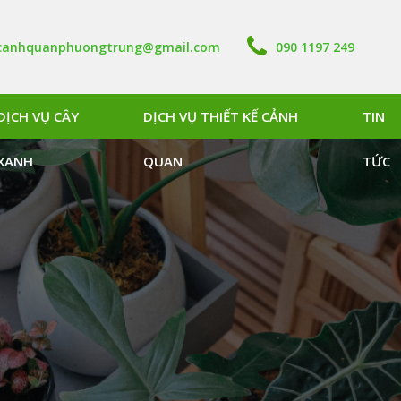
canhquanphuongtrung@gmail.com
090 1197 249
DỊCH VỤ CÂY
DỊCH VỤ THIẾT KẾ CẢNH
TIN
XANH
QUAN
TỨC