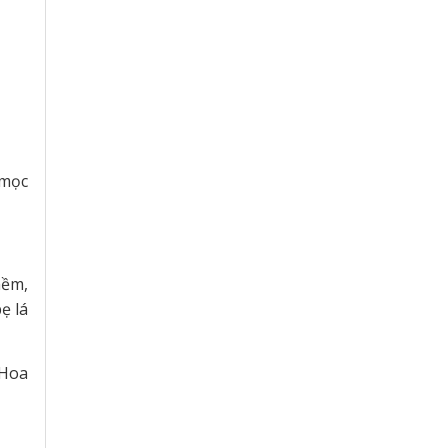
 mọc
mềm,
ẹ lá
 Hoa