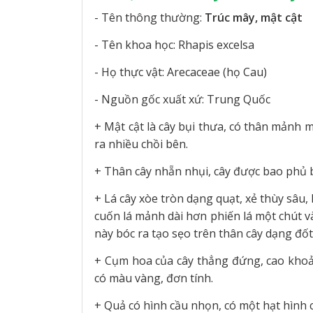
- Tên thông thường:
Trúc mây, mật cật
- Tên khoa học: Rhapis excelsa
- Họ thực vật: Arecaceae (họ Cau)
- Nguồn gốc xuất xứ: Trung Quốc
+ Mật cật là cây bụi thưa, có thân mảnh m
ra nhiều chồi bên.
+ Thân cây nhẵn nhụi, cây được bao phủ bở
+ Lá cây xòe tròn dạng quạt, xẻ thùy sâu, l
cuốn lá mảnh dài hơn phiến lá một chút và
này bóc ra tạo sẹo trên thân cây dạng đốt
+ Cụm hoa của cây thẳng đứng, cao khoả
có màu vàng, đơn tính.
+ Quả có hình cầu nhọn, có một hạt hình 