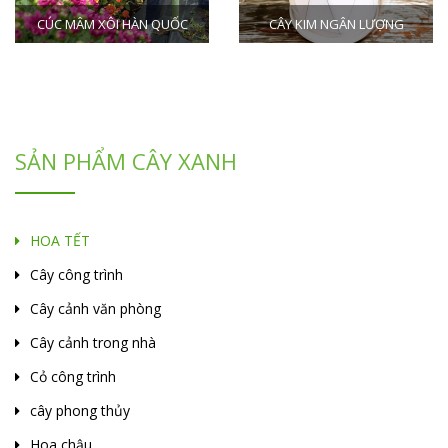
 MÂM XÔI HÀN QUỐC
CÂY KIM NGÂN LƯỢNG
SẢN PHẨM CÂY XANH
HOA TẾT
Cây công trình
Cây cảnh văn phòng
Cây cảnh trong nhà
Cỏ công trình
cây phong thủy
Hoa chậu