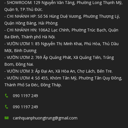
- SHOWROOM: 129 Nguyễn Văn Tăng, Phường Long Thạnh Mỹ,
Quận 9, TP.Thủ Đức.
- CHI NHÁNH HP: Số 56 Hùng Duệ Vương, Phường Thượng Lý,
Quận Hồng Bàng, Hải Phòng.
- CHI NHÁNH HN: 106A2 Lạc Chính, Phường Trúc Bạch, Quận
Ba Đình, Thành phố Hà Nội.
- VƯỜN ƯƠM 1: 85 Nguyễn Thị Minh Khai, Phú Hòa, Thủ Dầu
Một, Bình Dương
- VƯỜN ƯƠM 2: 769 Ấp Quảng Phát, Xã Quảng Tiến, Trảng
Bom, Đồng Nai.
- VƯỜN ƯƠM 3: Ấp Đại An, Xã Hòa An, Chợ Lách, Bến Tre.
- VƯỜN ƯƠM 4: Số 455, Khóm Tân Mỹ, Phường Tân Quy Đông,
Thành Phố Sa Đéc, Đồng Tháp.
090 1197 249
090 1197 249
canhquanphuongtrung@gmail.com