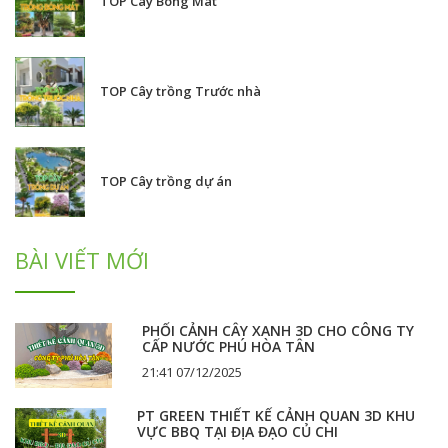
TOP Cây Bóng Mát
TOP Cây trồng Trước nhà
TOP Cây trồng dự án
BÀI VIẾT MỚI
PHỐI CẢNH CÂY XANH 3D CHO CÔNG TY
CẤP NƯỚC PHÚ HÒA TÂN
21:41 07/12/2025
PT GREEN THIẾT KẾ CẢNH QUAN 3D KHU
VỰC BBQ TẠI ĐỊA ĐẠO CỦ CHI