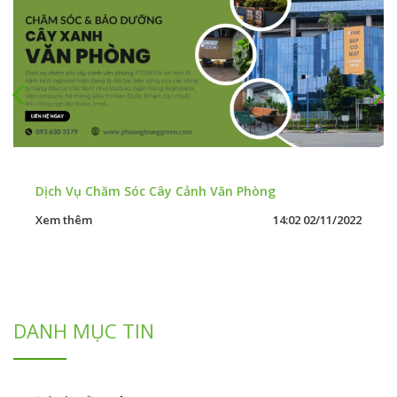
DỊCH VỤ
Loại
ĐƠN
Dịch Vụ Chăm Sóc Cây Cảnh Văn Phòng
1cm
thường
m2
Xem thêm
14:02 02/11/2022
1cm
tốt
m2
2cm
thường
m2
2cm
tốt
m2
DANH MỤC TIN
3cm
thường
m2
3cm
tốt
m2