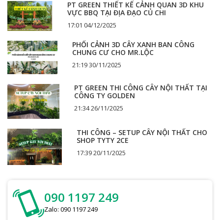
PT GREEN THIẾT KẾ CẢNH QUAN 3D KHU
VỰC BBQ TẠI ĐỊA ĐẠO CỦ CHI
17:01 04/12/2025
PHỐI CẢNH 3D CÂY XANH BAN CÔNG
CHUNG CƯ CHO MR.LỘC
21:19 30/11/2025
PT GREEN THI CÔNG CÂY NỘI THẤT TẠI
CÔNG TY GOLDEN
21:34 26/11/2025
THI CÔNG – SETUP CÂY NỘI THẤT CHO
SHOP TYTY 2CE
17:39 20/11/2025
090 1197 249
Zalo: 090 1197 249