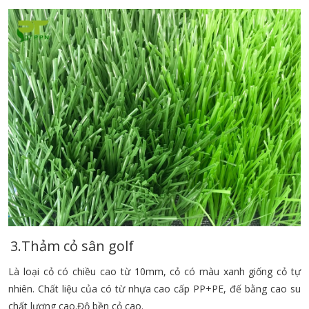
3.Thảm cỏ sân golf
Là loại cỏ có chiều cao từ 10mm, cỏ có màu xanh giống cỏ tự
nhiên. Chất liệu của có từ nhựa cao cấp PP+PE, đế bằng cao su
chất lượng cao.Độ bền cỏ cao.