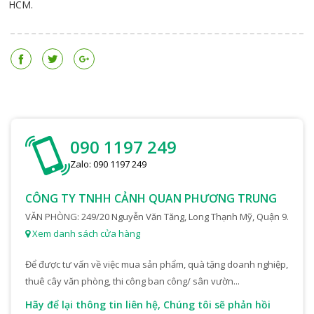
HCM.
090 1197 249
Zalo: 090 1197 249
CÔNG TY TNHH CẢNH QUAN PHƯƠNG TRUNG
VĂN PHÒNG: 249/20 Nguyễn Văn Tăng, Long Thạnh Mỹ, Quận 9.
Xem danh sách cửa hàng
Để được tư vấn về việc mua sản phẩm, quà tặng doanh nghiệp,
thuê cây văn phòng, thi công ban công/ sân vườn...
Cỏ nhân tạo
Cỏ nhân tạo sân
Cỏ nhân 
Hãy để lại thông tin liên hệ, Chúng tôi sẽ phản hồi