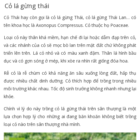
Cỏ lá gừng thái
Cỏ Thái hay còn gọi là cỏ lá gừng Thái, cỏ lá gừng Thái Lan… có
tên khoa học là Axonopus Compressus. Cỏ thuộc họ Poaceae.
Loại cỏ này thân khá mềm, hạn chế đi lại hoặc dẫm đạp trên cỏ,
và các nhánh của cỏ sẽ mọc bò lan trên mặt đất chứ không phát
triển lên trên. Lá cỏ nhỏ và có màu xanh đậm. Thân lá hình bầu
dục và có gợn sóng ở mép, khi xòe ra nhìn rất giống đóa hoa.
Rễ cỏ là rễ chùm có khả năng ăn sâu xuống lòng đất, hấp thụ
được nhiều chất dinh dưỡng. Cỏ thích hợp để trồng trong nhiều
môi trường khác nhau. Tốc độ sinh trưởng không nhanh nhưng lại
khỏe.
Chính vì lý do này trồng cỏ lá gừng thái trên sân thượng là một
lựa chọn hợp lý cho những ai đang băn khoăn không biết trồng
loại cỏ nào trên sân thượng nhà mình.