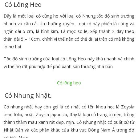
Cỏ Lông Heo
Đây là một loại cỏ cùng họ với loại cỏ Nhung,tốc độ sinh trưởng
nhanh và cần cắt tỉa thường xuyên. Loại cỏ này phiến lá cứng và
ngắn dài 5 cm, lá hình kim. Lá mọc so le, xếp thành 2 dãy theo
thân dài 5 – 10cm, chính vì thế nên có thể đi lại trên cỏ mà không
lo hư hại.
Tốc độ sinh trưởng của loại cỏ Lông Heo này khá nhanh và chính
vì thế nó rất phù hợp để phủ xanh sân thượng nhà bạn.
Cỏ lông heo
Cỏ Nhung Nhật.
Cỏ nhung nhật hay còn gọi là cỏ nhật có tên khoa học là Zoysia
tenuifolia, hoặc Zoysia japonica, đây là loại cỏ trang trí nền, trồng
thành thảm màu xanh rất đẹp, mịn. Cỏ Nhung nhật có xuất xứ từ
Nhật Bản và các phần khác của khu vực Đông Nam Á trong đó
có Việt Nam.