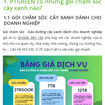
1. PTGREEN có những gói chăm sóc
cây xanh nào?
1.1 GÓI CHĂM SÓC CÂY XANH DÀNH CHO
DOANH NGHIỆP
Gói chăm sóc - bảo dưỡng cây xanh dành cho doanh nghiệp
giá sẽ từ
2tr500k đến 12tr
phù hợp với các doanh nghiệp vừa &
nhỏ như cơ quan cty, nhà máy, nhà xưởng, chung cư, trường học,
bv.... Liên hệ 093 630 3179 Zalo/Call tư vấn báo giá nhanh.