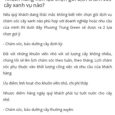
Gói chăm sóc định kỳ
cây xanh vụ nào?
Xa vườn
Diện tích vườn
Nếu quý khách đang thắc mắc không biết nên chọn gói dịch vụ
chăm sóc cây xanh nào phù hợp với doanh nghiệp hoặc nhu cầu
50 - 100m2
101 - 250m2
251 - 500m2
của mình thì dưới đây Phương Trung Green sẽ được ra 2 lựa
chọn gợi ý:
< 20km
22.000đ
19.000đ
16.000đ
- Chăm sóc, bảo dưỡng cây định kỳ:
Đối với những khuôn viên nhỏ với số lượng cây không nhiều,
21 - 50km
23.000đ
20.000đ
18.000đ
chúng tôi sẽ lên lịch chăm sóc theo tuần, theo tháng. Lịch chăm
sóc phụ thuộc vào khối lượng công việc và nhu cầu của khách
51 - 100km
25.000đ
22.000đ
19.000đ
hàng.
101 - 150km
26.000đ
23.000đ
20.000đ
Ưu điểm: linh hoạt cho khuôn viên nhỏ, chi phí thấp
Gói chăm sóc thường xu
Nhược điểm: hàng ngày quý khách phải tự tưới nước cho cây
Xa vườn
nhé.
Diện tích vườn
- Chăm sóc, bảo dưỡng cây thường xuyên:
50 - 100m2
101 - 250m2
251 - 500m2