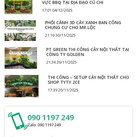
VỰC BBQ TẠI ĐỊA ĐẠO CỦ CHI
17:01 04/12/2025
PHỐI CẢNH 3D CÂY XANH BAN CÔNG
CHUNG CƯ CHO MR.LỘC
21:19 30/11/2025
PT GREEN THI CÔNG CÂY NỘI THẤT TẠI
CÔNG TY GOLDEN
21:34 26/11/2025
THI CÔNG – SETUP CÂY NỘI THẤT CHO
SHOP TYTY 2CE
17:39 20/11/2025
090 1197 249
Zalo: 090 1197 249