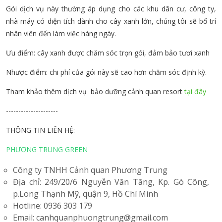
Gói dịch vụ này thường áp dụng cho các khu dân cư, công ty,
nhà máy có diện tích dành cho cây xanh lớn, chúng tôi sẽ bố trí
< 20km
300.000đ
350.000đ
450.000đ
nhân viên đến làm việc hàng ngày.
Ưu điểm: cây xanh được chăm sóc trọn gói, đảm bảo tươi xanh
21 - 50km
350.000đ
450.000đ
550.000đ
Nhược điểm: chi phí của gói này sẽ cao hơn chăm sóc định kỳ.
Tham khảo thêm dịch vụ bảo dưỡng cảnh quan resort
tại đây
51 - 100km
400.000đ
500.000đ
600.000đ
---------------------
101 - 150km
450.000đ
550.000đ
650.000đ
THÔNG TIN LIÊN HỆ:
PHƯƠNG TRUNG GREEN
Công ty TNHH Cảnh quan Phương Trung
Địa chỉ: 249/20/6 Nguyễn Văn Tăng, Kp. Gò Công,
p.Long Thạnh Mỹ, quận 9, Hồ Chí Minh
Hotline: 0936 303 179
Email: canhquanphuongtrung@gmail.com