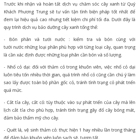
Trước khi nhận và hoàn tất dịch vụ chăm sóc cây xanh từ Quý
Khách Phương Trung sẽ tư vấn tận tình biện pháp tốt nhất để
đem lại hiệu quả cao nhưng tiết kiệm chi phí tối đa. Dưới đây là
quy trình dịch vụ bảo dưỡng cây xanh tổng thể:
- Bón phân và tưới nước : kiểm tra và bón cùng với
tưới nước những loại phân phù hợp với từng loại cây, quan trọng
là cần xác định được những loại phân cần bón và số lượng.
- Nhổ cỏ dại: đối với thảm cỏ trong khuôn viên, việc nhổ cỏ dại
luôn tiêu tốn nhiều thời gian, quá trình nhổ cỏ cũng cần chú ý làm
sao lấy được toàn bộ phần gốc cỏ, tránh tình trạng cỏ phát triển
quá mức.
- Cắt tỉa cây, cắt cỏ: tùy thuộc vào sự phát triển của cây mà lên
lịch cắt tỉa cho phù hợp, tránh tình trạng gãy đổ cây bóng mát,
đảm bảo thẩm mỹ cho cây.
- Quét lá, vệ sinh thảm cỏ: thực hiện 1 hay nhiều lần trong tháng
để đảm bảo khuôn viên luôn sạch sẽ, tươm tất.