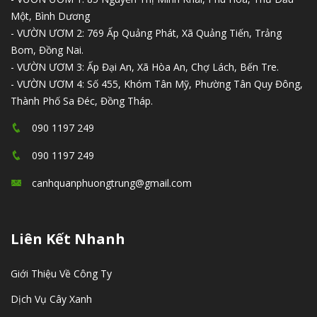
Một, Bình Dương
- VƯỜN ƯƠM 2: 769 Ấp Quảng Phát, Xã Quảng Tiến, Trảng
Bom, Đồng Nai.
- VƯỜN ƯƠM 3: Ấp Đại An, Xã Hòa An, Chợ Lách, Bến Tre.
- VƯỜN ƯƠM 4: Số 455, Khóm Tân Mỹ, Phường Tân Quy Đông,
Thành Phố Sa Đéc, Đồng Tháp.
090 1197 249
090 1197 249
canhquanphuongtrung@gmail.com
Liên Kết Nhanh
Giới Thiệu Về Công Ty
Dịch Vụ Cây Xanh