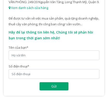
VĂN PHÒNG: 249/20 Nguyễn Văn Tăng, Long Thạnh Mỹ, Quận 9.
Xem danh sách cửa hàng
Để được tư vấn về việc mua sản phẩm, quà tặng doanh nghiệp,
thuê cây văn phòng, thi công ban công/ sân vườn...
Hãy để lại thông tin liên hệ, Chúng tôi sẽ phản hồi
bạn trong thời gian sớm nhất!
Tên của bạn
*
Số điện thoại
*
Gửi
STT
HẠNG MỤC THI CÔNG
Q
1
Cỏ Paspalum