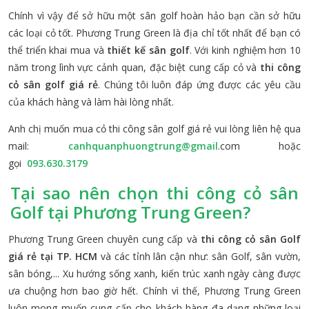
Chính vì vậy để sở hữu một sân golf hoàn hảo bạn cần sở hữu
các loại cỏ tốt. Phương Trung Green là địa chỉ tốt nhất để bạn có
thể triển khai mua và
thiết kế sân golf
. Với kinh nghiệm hơn 10
năm trong lình vực cảnh quan, đặc biệt cung cấp cỏ và
thi công
cỏ sân golf giá rẻ
. Chúng tôi luôn đáp ứng được các yêu cầu
của khách hàng và làm hài lòng nhất.
Anh chị muốn mua cỏ thi công sân golf giá rẻ vui lòng liên hệ qua
mail:
canhquanphuongtrung@gmail
.com hoặc
gọi
093.630.3179
Tại sao nên chọn thi công cỏ sân
Golf tại Phương Trung Green?
Phương Trung Green chuyên cung cấp và
thi công cỏ sân Golf
giá rẻ tại TP. HCM
và các tỉnh lân cận như: sân Golf, sân vườn,
sân bóng,... Xu hướng sống xanh, kiến trúc xanh ngày càng được
ưa chuộng hơn bao giờ hết. Chính vì thế, Phương Trung Green
luôn mong muốn cung cấp cho khách hàng đa dạng những loại