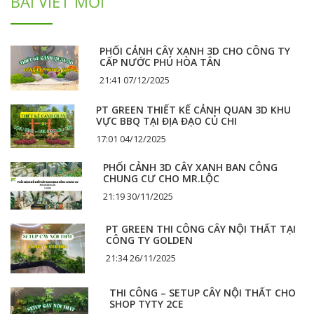
BÀI VIẾT MỚI
PHỐI CẢNH CÂY XANH 3D CHO CÔNG TY
CẤP NƯỚC PHÚ HÒA TÂN
21:41 07/12/2025
PT GREEN THIẾT KẾ CẢNH QUAN 3D KHU
VỰC BBQ TẠI ĐỊA ĐẠO CỦ CHI
17:01 04/12/2025
PHỐI CẢNH 3D CÂY XANH BAN CÔNG
CHUNG CƯ CHO MR.LỘC
21:19 30/11/2025
PT GREEN THI CÔNG CÂY NỘI THẤT TẠI
CÔNG TY GOLDEN
21:34 26/11/2025
THI CÔNG – SETUP CÂY NỘI THẤT CHO
SHOP TYTY 2CE