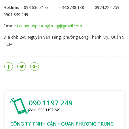
Hotline:
093.630.3179 - 034.8738.188 - 0974.222.759 -
1
Cỏ Paspalum
1m
0901.349.249
2
Cỏ Paspalum
50m
Email:
canhquanphuongtrung@gmail.com
3
Cỏ Paspalum
100m
Địa chỉ:
249 Nguyễn Văn Tăng, phường Long Thạnh Mỹ, Quận 9,
HCM.
4
Cỏ Paspalum
200m
5
Cỏ Paspalum
300m
6
Cỏ Paspalum
400m
7
Cỏ Paspalum
500m
8
Cỏ Paspalum
600m
090 1197 249
9
Cỏ Paspalum
800m
Zalo: 090 1197 249
10
Cỏ Paspalum
1000m
CÔNG TY TNHH CẢNH QUAN PHƯƠNG TRUNG