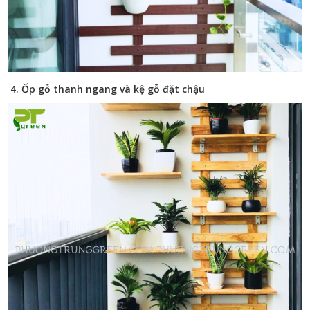
4. Ốp gỗ thanh ngang và kệ gỗ đặt chậu