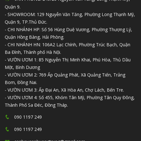
Quận 9.
- SHOWROOM: 129 Nguyễn Văn Tăng, Phường Long Thạnh Mỹ,
Quận 9, TP.Thủ Đức.
- CHI NHÁNH HP: Số 56 Hùng Duệ Vương, Phường Thượng Lý,
Quận Hồng Bàng, Hải Phòng.
- CHI NHÁNH HN: 106A2 Lạc Chính, Phường Trúc Bạch, Quận
Ba Đình, Thành phố Hà Nội.
- VƯỜN ƯƠM 1: 85 Nguyễn Thị Minh Khai, Phú Hòa, Thủ Dầu
Một, Bình Dương
- VƯỜN ƯƠM 2: 769 Ấp Quảng Phát, Xã Quảng Tiến, Trảng
Bom, Đồng Nai.
- VƯỜN ƯƠM 3: Ấp Đại An, Xã Hòa An, Chợ Lách, Bến Tre.
- VƯỜN ƯƠM 4: Số 455, Khóm Tân Mỹ, Phường Tân Quy Đông,
Thành Phố Sa Đéc, Đồng Tháp.
090 1197 249
090 1197 249