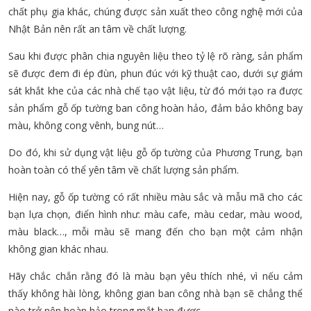
chất phụ gia khác, chúng được sản xuất theo công nghệ mới của
Nhật Bản nên rất an tâm về chất lượng.
Sau khi được phân chia nguyên liệu theo tỷ lệ rõ ràng, sản phẩm
sẽ được đem đi ép đùn, phun đúc với kỹ thuật cao, dưới sự giám
sát khắt khe của các nhà chế tạo vật liệu, từ đó mới tạo ra được
sản phẩm gỗ ốp tường ban công hoàn hảo, đảm bảo không bay
màu, không cong vênh, bung nút…
Do đó, khi sử dụng vật liệu gỗ ốp tường của Phương Trung, bạn
hoàn toàn có thể yên tâm về chất lượng sản phẩm.
Hiện nay, gỗ ốp tường có rất nhiều màu sắc và mẫu mã cho các
bạn lựa chọn, điển hình như: màu cafe, màu cedar, màu wood,
màu black…, mỗi màu sẽ mang đến cho bạn một cảm nhận
không gian khác nhau.
Hãy chắc chắn rằng đó là màu bạn yêu thích nhé, vì nếu cảm
thấy không hài lòng, không gian ban công nhà bạn sẽ chẳng thể
nào trở nên hoàn hảo trong mắt bạn được.