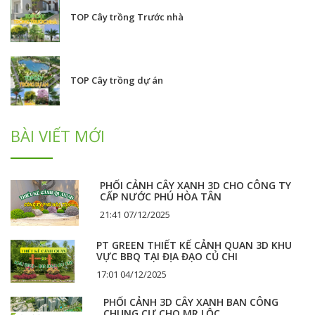
TOP Cây trồng Trước nhà
TOP Cây trồng dự án
BÀI VIẾT MỚI
PHỐI CẢNH CÂY XANH 3D CHO CÔNG TY
CẤP NƯỚC PHÚ HÒA TÂN
21:41 07/12/2025
PT GREEN THIẾT KẾ CẢNH QUAN 3D KHU
VỰC BBQ TẠI ĐỊA ĐẠO CỦ CHI
17:01 04/12/2025
PHỐI CẢNH 3D CÂY XANH BAN CÔNG
CHUNG CƯ CHO MR.LỘC