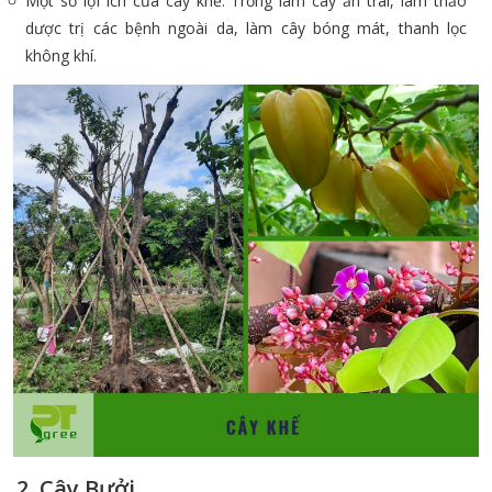
Một số lợi ích của cây khế: Trồng làm cây ăn trái, làm thảo
dược trị các bệnh ngoài da, làm cây bóng mát, thanh lọc
không khí.
2. Cây Bưởi