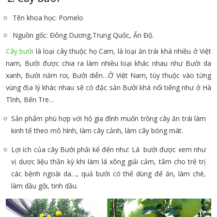
Tên khoa học: Pomelo
Nguồn gốc: Đông Dương,Trung Quốc, Ấn Độ.
Cây bưởi
là loại cây thuộc họ Cam, là loại ăn trái khá nhiều ở Việt
nam, Bưởi được chia ra làm nhiều loại khác nhau như Bưởi da
xanh, Bưởi năm roi, Bưởi diễn…Ở Việt Nam, tùy thuộc vào từng
vùng địa lý khác nhau sẽ có đặc sản Bưởi khá nổi tiếng như ở Hà
Tĩnh, Bến Tre…
Sản phẩm phù hợp với hộ gia đình muốn trồng cây ăn trái làm
kinh tế theo mô hình, làm cây cảnh, làm cây bóng mát.
Lợi ích của cây Bưởi phải kể đến như: Lá bưởi được xem như
vị dược liệu thần kỳ khi làm lá xông giải cảm, tắm cho trẻ trị
các bệnh ngoài da…, quả bưởi có thể dùng để ăn, làm chè,
làm dầu gội, tinh dầu
.