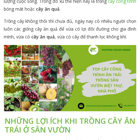
lượng cuộc sống. Trong đó xu thế hiện nay là trồng
cây công trình
bóng mát hoặc
cây ăn quả
.
Trồng cây không thôi thì chưa đủ, ngày nay có nhiều người chọn
luôn các giống cây ăn quả để vừa có lợi đôi đường cho gia đình
mình, vừa có
cây ăn quả
, vừa có cây để thanh lọc không khí.
NHỮNG LỢI ÍCH KHI TRỒNG CÂY ĂN
TRÁI Ở SÂN VƯỜN