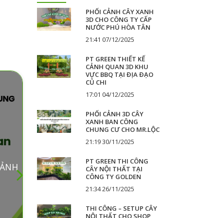
PHỐI CẢNH CÂY XANH
3D CHO CÔNG TY CẤP
NƯỚC PHÚ HÒA TÂN
21:41 07/12/2025
PT GREEN THIẾT KẾ
CẢNH QUAN 3D KHU
VỰC BBQ TẠI ĐỊA ĐẠO
CỦ CHI
17:01 04/12/2025
PHỐI CẢNH 3D CÂY
XANH BAN CÔNG
CHUNG CƯ CHO MR.LỘC
21:19 30/11/2025
PT GREEN THI CÔNG
CẢNH
Tuyển Dụng Kế Toán Viên - Kế Toán Tổn
CÂY NỘI THẤT TẠI
Hợp Làm Việc Tại TP.HCM
CÔNG TY GOLDEN
21:34 26/11/2025
THI CÔNG – SETUP CÂY
NỘI THẤT CHO SHOP