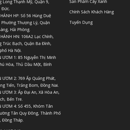
Sản Phẩm Cây Xanh
 Long Thạnh Mỹ, Quận 9,
 Đức.
Chính Sách Khách Hàng
NHÁNH HP: Số 56 Hùng Duệ
Tuyển Dụng
 Phường Thượng Lý, Quận
àng, Hải Phòng.
NHÁNH HN: 106A2 Lạc Chính,
 Trúc Bạch, Quận Ba Đình,
phố Hà Nội.
 ƯƠM 1: 85 Nguyễn Thị Minh
Phú Hòa, Thủ Dầu Một, Bình
 ƯƠM 2: 769 Ấp Quảng Phát,
ng Tiến, Trảng Bom, Đồng Nai.
 ƯƠM 3: Ấp Đại An, Xã Hòa An,
ch, Bến Tre.
 ƯƠM 4: Số 455, Khóm Tân
ường Tân Quy Đông, Thành Phố
, Đồng Tháp.