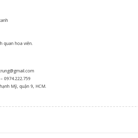
 xanh
nh quan hoa viên.
n
gtrung@gmail.com
 – 0974.222.759
Thạnh Mỹ, quận 9, HCM.