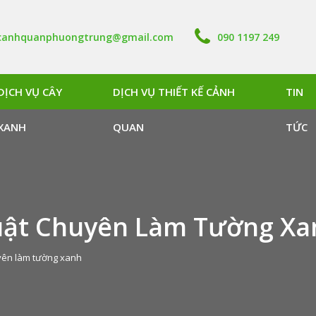
canhquanphuongtrung@gmail.com
090 1197 249
DỊCH VỤ CÂY
DỊCH VỤ THIẾT KẾ CẢNH
TIN
XANH
QUAN
TỨC
uật Chuyên Làm Tường Xa
yên làm tường xanh