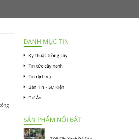
DANH MỤC TIN
Kỹ thuật trồng cây
Tin tức cây xanh
Tin dịch vụ
Bản Tin - Sự Kiện
Dự Án
 công
SẢN PHẨM NỔI BẬT
TOP Cây Xanh Để Sàn