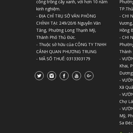
công trồng cây xanh, với hơn 10 năm
Phường
kinh nghiệm.
TP.Thủ
- ĐỊA CHỈ TRỤ SỞ VĂN PHÒNG
- CHI 
CHÍNH TẠI: 249/20/6 Nguyễn Văn
Vương,
Tăng, Phường Long Thạnh Mỹ,
Hồng B
Thành Phố Thủ Đức.
- CHI 
- Thuộc sở hữu của CÔNG TY TNHH
Phường
CẢNH QUAN PHƯƠNG TRUNG
Thành 
- MÃ SỐ THUẾ: 0313303179
- VƯỜN
Khai, 
Dương
- VƯỜN
Xã Quả
- VƯỜN
Chợ Lá
- VƯỜN
Mỹ, Ph
Sa Đéc