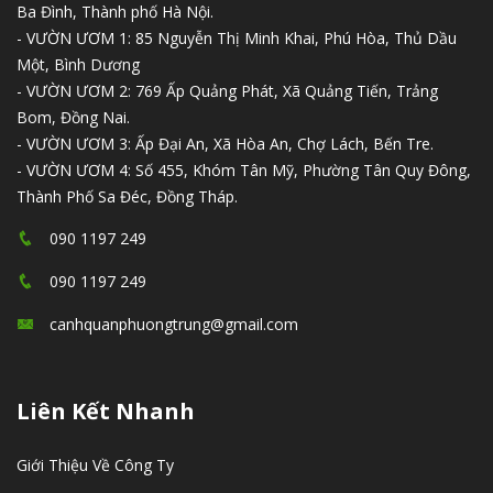
Ba Đình, Thành phố Hà Nội.
- VƯỜN ƯƠM 1: 85 Nguyễn Thị Minh Khai, Phú Hòa, Thủ Dầu
Một, Bình Dương
- VƯỜN ƯƠM 2: 769 Ấp Quảng Phát, Xã Quảng Tiến, Trảng
Bom, Đồng Nai.
- VƯỜN ƯƠM 3: Ấp Đại An, Xã Hòa An, Chợ Lách, Bến Tre.
- VƯỜN ƯƠM 4: Số 455, Khóm Tân Mỹ, Phường Tân Quy Đông,
Thành Phố Sa Đéc, Đồng Tháp.
090 1197 249
090 1197 249
canhquanphuongtrung@gmail.com
Liên Kết Nhanh
Giới Thiệu Về Công Ty