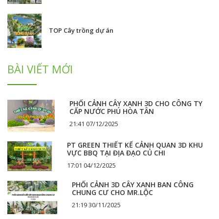
TOP Cây trồng dự án
BÀI VIẾT MỚI
PHỐI CẢNH CÂY XANH 3D CHO CÔNG TY
CẤP NƯỚC PHÚ HÒA TÂN
21:41 07/12/2025
PT GREEN THIẾT KẾ CẢNH QUAN 3D KHU
VỰC BBQ TẠI ĐỊA ĐẠO CỦ CHI
17:01 04/12/2025
PHỐI CẢNH 3D CÂY XANH BAN CÔNG
CHUNG CƯ CHO MR.LỘC
21:19 30/11/2025