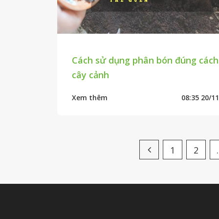
Cách sử dụng phân bón đúng cách
cây cảnh
Xem thêm
08:35 20/1
1
2
.