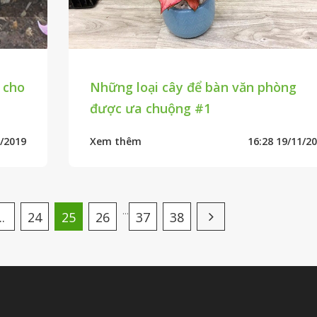
 cho
Những loại cây để bàn văn phòng
được ưa chuộng #1
1/2019
Xem thêm
16:28 19/11/2
...
..
24
25
26
37
38