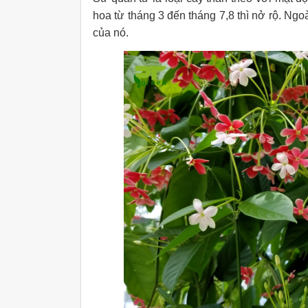
hoa từ tháng 3 đến tháng 7,8 thì nở rộ. Ngo
của nó.