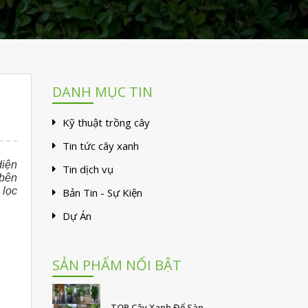
DANH MỤC TIN
Kỹ thuật trồng cây
Tin tức cây xanh
diện
Tin dịch vụ
 bên
 lọc
Bản Tin - Sự Kiện
Dự Án
SẢN PHẨM NỔI BẬT
TOP Cây Xanh Để Sàn