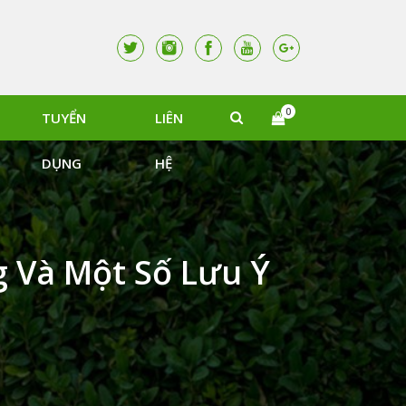
0
TUYỂN
LIÊN
DỤNG
HỆ
g Và Một Số Lưu Ý