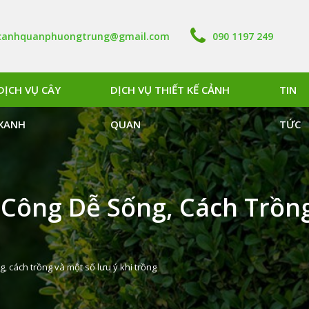
canhquanphuongtrung@gmail.com
090 1197 249
DỊCH VỤ CÂY
DỊCH VỤ THIẾT KẾ CẢNH
TIN
XANH
QUAN
TỨC
 Công Dễ Sống, Cách Trồn
, cách trồng và một số lưu ý khi trồng