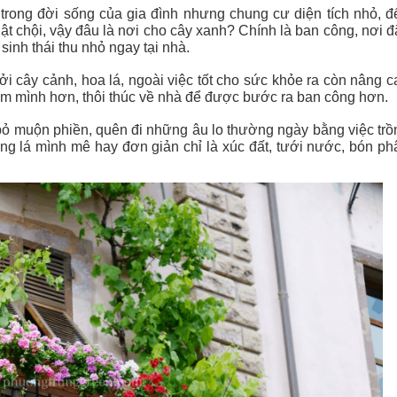
 trong đời sống của gia đình nhưng chung cư diện tích nhỏ, đ
ật chội, vậy đâu là nơi cho cây xanh? Chính là ban công, nơi đ
sinh thái thu nhỏ ngay tại nhà.
 cây cảnh, hoa lá, ngoài việc tốt cho sức khỏe ra còn nâng c
 ấm mình hơn, thôi thúc về nhà để được bước ra ban công hơn.
 bỏ muộn phiền, quên đi những âu lo thường ngày bằng việc trồ
iểng lá mình mê hay đơn giản chỉ là xúc đất, tưới nước, bón ph