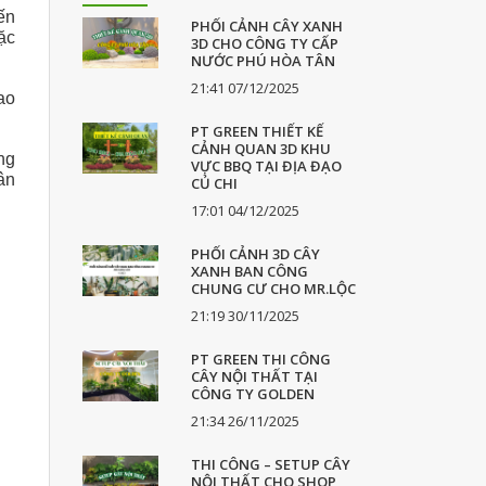
ến
PHỐI CẢNH CÂY XANH
ặc
3D CHO CÔNG TY CẤP
NƯỚC PHÚ HÒA TÂN
21:41 07/12/2025
ao
PT GREEN THIẾT KẾ
CẢNH QUAN 3D KHU
ng
VỰC BBQ TẠI ĐỊA ĐẠO
ân
CỦ CHI
17:01 04/12/2025
PHỐI CẢNH 3D CÂY
XANH BAN CÔNG
CHUNG CƯ CHO MR.LỘC
21:19 30/11/2025
PT GREEN THI CÔNG
CÂY NỘI THẤT TẠI
CÔNG TY GOLDEN
21:34 26/11/2025
THI CÔNG – SETUP CÂY
NỘI THẤT CHO SHOP