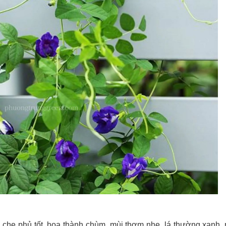
ộ che phủ tốt, hoa thành chùm, mùi thơm nhẹ, lá thường xanh,