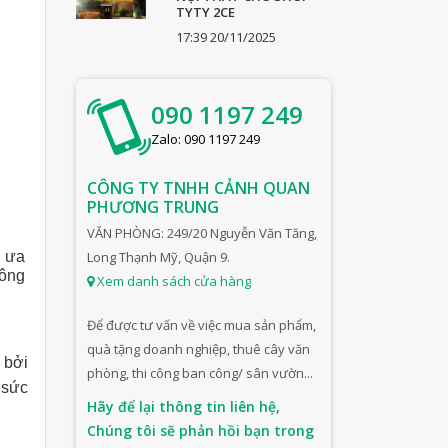
TYTY 2CE
17:39 20/11/2025
090 1197 249
Zalo: 090 1197 249
CÔNG TY TNHH CẢNH QUAN
PHƯƠNG TRUNG
VĂN PHÒNG: 249/20 Nguyễn Văn Tăng,
y ưa
Long Thạnh Mỹ, Quận 9.
hông
Xem danh sách cửa hàng
Để được tư vấn về việc mua sản phẩm,
quà tặng doanh nghiệp, thuê cây văn
 bởi
phòng, thi công ban công/ sân vườn...
 sức
Hãy để lại thông tin liên hệ,
Chúng tôi sẽ phản hồi bạn trong