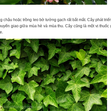
 chậu hoặc trồng leo bờ tường gạch rất bắt mắt. Cây phát triển 
huyển giao giữa mùa hè và mùa thu. Cây cũng là một vị thuốc 
e.