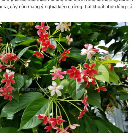
ài ra, cây còn mang ý nghĩa kiên cường, bất khuất như đúng cái